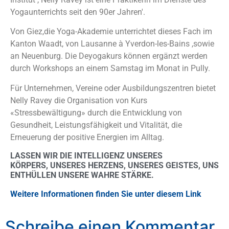
Yogaunterrichts
seit den 90er Jahren′.
Von
Giez,die Yoga-Akademie
unterrichtet dieses Fach im
Kanton
Waadt,
von
Lausanne
à
Yverdon-les-Bains
,sowie
an
Neuenburg
. Die
Deyogakurs
können ergänzt werden
durch
Workshops an einem Samstag im Monat in Pully.
Für Unternehmen, Vereine oder Ausbildungszentren bietet
Nelly Ravey die Organisation von
Kurs
«Stressbewältigung»
durch die Entwicklung von
Gesundheit, Leistungsfähigkeit und Vitalität, die
Erneuerung der
positive Energien
im Alltag.
LASSEN WIR DIE INTELLIGENZ
UNSERES
KÖRPERS,
UNSERES HERZENS,
UNSERES GEISTES,
UNS
ENTHÜLLEN
UNSERE WAHRE STÄRKE.
Weitere Informationen finden Sie unter diesem Link
Schreibe einen Kommentar