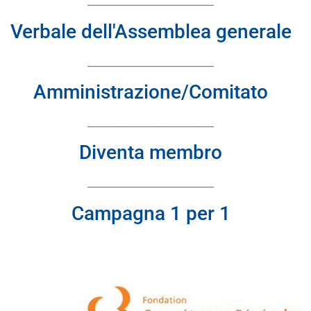
__________________________
Verbale dell'Assemblea generale
__________________________
Amministrazione/Comitato
__________________________
Diventa membro
__________________________
Campagna 1 per 1