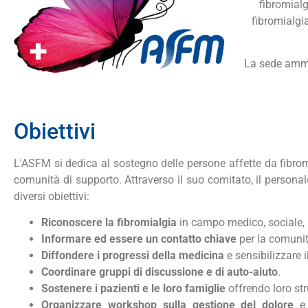
fibromialg
fibromialgi
La sede ammi
Obiettivi
L'ASFM si dedica al sostegno delle persone affette da fib
comunità di supporto. Attraverso il suo comitato, il personal
diversi obiettivi:
Riconoscere la fibromialgia
in campo medico, sociale, l
Informare ed essere un contatto chiave
per la comunità
Diffondere i progressi della medicina
e sensibilizzare i
Coordinare gruppi di discussione e di auto-aiuto
.
Sostenere i pazienti e le loro famiglie
offrendo loro str
Organizzare workshop sulla gestione del dolore
e 