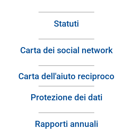
__________________________
Statuti
__________________________
Carta dei social network
__________________________
Carta dell'aiuto reciproco
__________________________
Protezione dei dati
__________________________
Rapporti annuali