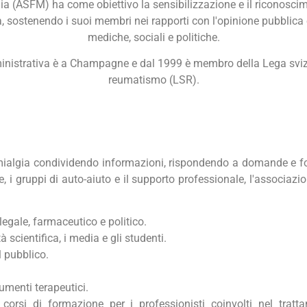
ia (ASFM) ha come obiettivo la sensibilizzazione e il riconosci
a, sostenendo i suoi membri nei rapporti con l'opinione pubblica e
mediche, sociali e politiche.
nistrativa è a Champagne e dal 1999 è membro della Lega svizz
reumatismo (LSR).
romialgia condividendo informazioni, rispondendo a domande e 
e, i gruppi di auto-aiuto e il supporto professionale, l'associaz
egale, farmaceutico e politico.
 scientifica, i media e gli studenti.
l pubblico.
umenti terapeutici.
corsi di formazione per i professionisti coinvolti nel tratt