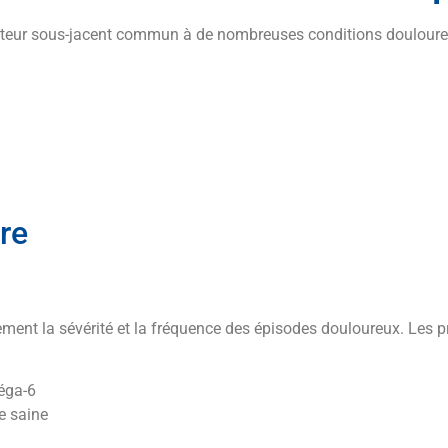
facteur sous-jacent commun à de nombreuses conditions doulou
re
ement la sévérité et la fréquence des épisodes douloureux. Les p
éga-6
e saine