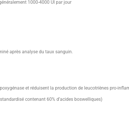
l, généralement 1000-4000 UI par jour
rminé après analyse du taux sanguin.
lipoxygénase et réduisent la production de leucotriènes pro-infl
it standardisé contenant 60% d’acides boswelliques)