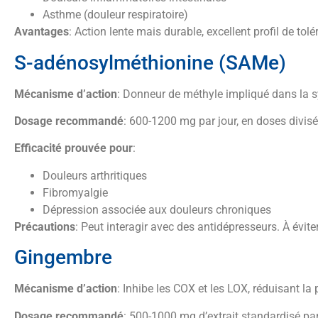
Asthme (douleur respiratoire)
Avantages
: Action lente mais durable, excellent profil de tolé
S-adénosylméthionine (SAMe)
Mécanisme d’action
: Donneur de méthyle impliqué dans la s
Dosage recommandé
: 600-1200 mg par jour, en doses divis
Efficacité prouvée pour
:
Douleurs arthritiques
Fibromyalgie
Dépression associée aux douleurs chroniques
Précautions
: Peut interagir avec des antidépresseurs. À évite
Gingembre
Mécanisme d’action
: Inhibe les COX et les LOX, réduisant la
Dosage recommandé
: 500-1000 mg d’extrait standardisé par