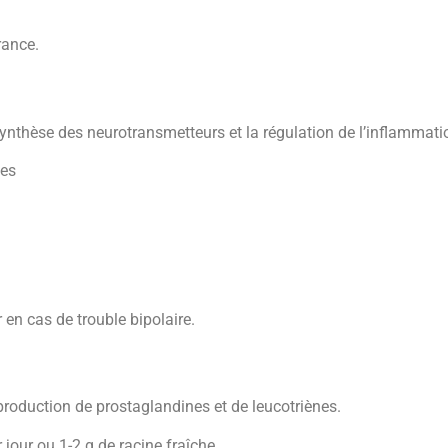
rance.
ynthèse des neurotransmetteurs et la régulation de l’inflammati
ées
r en cas de trouble bipolaire.
 production de prostaglandines et de leucotriènes.
 jour ou 1-2 g de racine fraîche