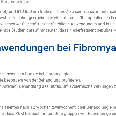
n Parametern ab:
t) und 810-850 nm (nahes Infrarot) zu sein, da sie in untersch
 wobei Forschungsergebnisse ein optimales "therapeutisches 
zwischen 4-10 J/cm² für oberflächliche Anwendungen und bis zu
ei einige Studien darauf hindeuten, dass niederfrequent gepulst
Anwendungen bei Fibromya
en sensiblen Punkte bei Fibromyalgie.
die besonders von der Behandlung profitieren.
 Arterien) Behandlung des Blutes, um systemische Wirkungen zu
der Patienten nach 12 Wochen zweiwöchentlicher Behandlung ei
nahe, dass PBM bei bestimmten Untergruppen von Patienten gena