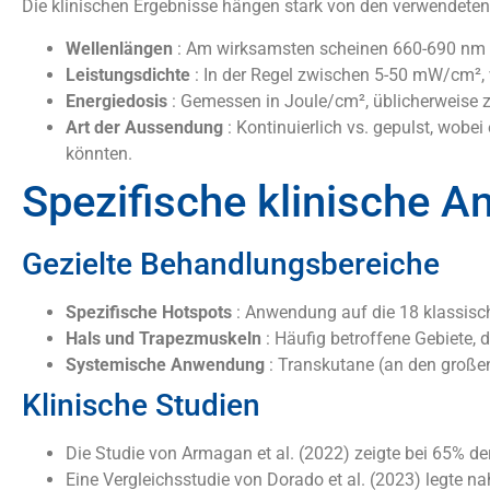
Die klinischen Ergebnisse hängen stark von den verwendete
Wellenlängen
: Am wirksamsten scheinen 660-690 nm (ro
Leistungsdichte
: In der Regel zwischen 5-50 mW/cm²,
Energiedosis
: Gemessen in Joule/cm², üblicherweise 
Art der Aussendung
: Kontinuierlich vs. gepulst, wob
könnten.
Spezifische klinische 
Gezielte Behandlungsbereiche
Spezifische Hotspots
: Anwendung auf die 18 klassisch
Hals und Trapezmuskeln
: Häufig betroffene Gebiete, 
Systemische Anwendung
: Transkutane (an den großen
Klinische Studien
Die Studie von Armagan et al. (2022) zeigte bei 65% 
Eine Vergleichsstudie von Dorado et al. (2023) legte 