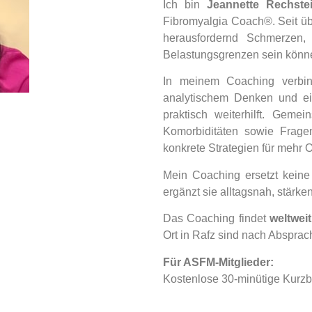
Ich bin
Jeannette Rechste
Fibromyalgia Coach®. Seit übe
herausfordernd Schmerzen,
Belastungsgrenzen sein könn
In meinem Coaching verbind
analytischem Denken und ei
praktisch weiterhilft. Gem
Komorbiditäten sowie Frage
konkrete Strategien für mehr O
Mein Coaching ersetzt keine
ergänzt sie alltagsnah, stärken
Das Coaching findet
weltwei
Ort in Rafz sind nach Absprac
Für ASFM-Mitglieder:
Kostenlose 30-minütige Kurzb