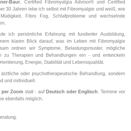
iner-Baur
, Certified Fibromyalgia Advisor® und Certified
r 30 Jahren lebe ich selbst mit Fibromyalgie und weiß, wie
 Müdigkeit, Fibro Fog, Schlafprobleme und wechselnde
en.
e ich persönliche Erfahrung mit fundierter Ausbildung,
nem klaren Blick darauf, was im Leben mit Fibromyalgie
einsam ordnen wir Symptome, Belastungsmuster, mögliche
n zu Therapien und Behandlungen ein - und entwickeln
rientierung, Energie, Stabilität und Lebensqualität.
 ärztliche oder psychotherapeutische Behandlung, sondern
d und individuell.
t per Zoom
statt - auf
Deutsch oder Englisch
. Termine vor
he ebenfalls möglich.
eratung.