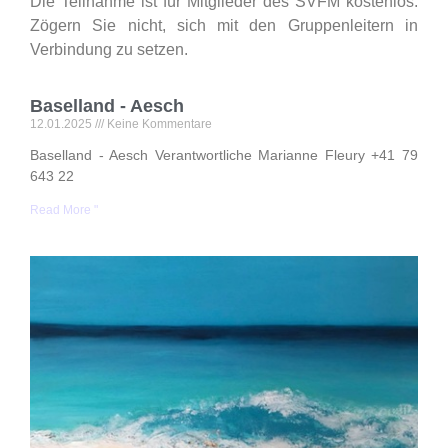
Die Teilnahme ist für Mitglieder des SVFM kostenlos.
Zögern Sie nicht, sich mit den Gruppenleitern in
Verbindung zu setzen.
Baselland - Aesch
12.01.2025
Keine Kommentare
Baselland - Aesch Verantwortliche Marianne Fleury +41 79
643 22
Read More "
F
1
K
K
S
F
V
C
D