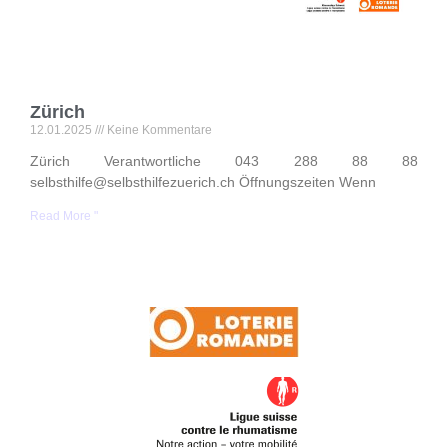
a
v
R
Zürich
12.01.2025
Keine Kommentare
Zürich Verantwortliche 043 288 88 88
selbsthilfe@selbsthilfezuerich.ch Öffnungszeiten Wenn
Read More "