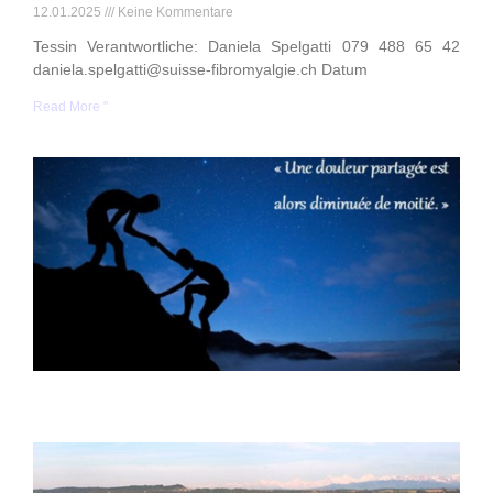
12.01.2025
Keine Kommentare
Tessin Verantwortliche: Daniela Spelgatti 079 488 65 42
daniela.spelgatti@suisse-fibromyalgie.ch Datum
Read More "
C
v
1
K
G
f
C
V
R
Y
l