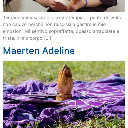
Terapia craniosacrale e cromoterapia. Il punto di svolta:
non capivo perché non riuscissi a gestire le mie
emozioni. Mi sentivo sopraffatta. Spesso arrabbiata e
triste. Il mio corpo […]
Maerten Adeline